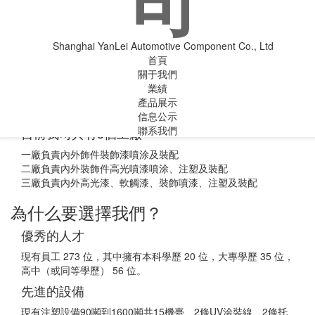
司
2006年9月公司高層決定成立“上海炎吉實業有限公司”，經歷了
兩年汽車行業的發展，公司高層再次決議收購“上海銀洲塑料涂
裝有限公司”，上海銀洲涂裝有限公司在2003年1月9日成立于
Shanghai YanLei Automotive Component Co., Ltd
東海之濱的上海市奉賢區四團鎮，坐落在有著“長壽之鄉”和“醉
首頁
美四團”美譽之稱地四團工業園區。時至今日，公司在四團工業
關于我們
園區海奕路成功擴建并更名為“上海炎壘汽車零部件有限公司”，
業績
現公司擁有一支一流的技術和管理團隊，同時擁有一支能征善
產品展示
戰的員工隊伍。
信息公示
聯系我們
目前我司共有3個工廠
一廠負責內外飾件裝飾漆噴涂及裝配
二廠負責內外裝飾件高光噴漆噴涂、注塑及裝配
三廠負責內外高光漆、軟觸漆、裝飾噴漆、注塑及裝配
為什么要選擇我們？
優秀的人才
現有員工 273 位，其中擁有本科學歷 20 位，大專學歷 35 位，
高中（或同等學歷） 56 位。
先進的設備
現有注塑設備90噸到1600噸共15機臺、2條UV涂裝線、2條托