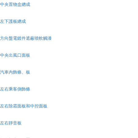
中央置物盒總成
左下護板總成
方向盤電鍍件遮蔽噴軟觸漆
中央出風口面板
汽車內飾條、板
左右乘客側飾條
左右除霜面板和中控面板
左右靜音板