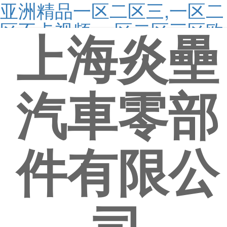
亚洲精品一区二区三,一区二
区不卡视频,一区二区三区欧
上海炎壘
美在线
品質
汽車零部
累積點滴改進，邁向完美品質
高效
件有限公
快速反應，雷厲風行，持續改善，防范未然
創新
創新求突破，科技促發展
關于我們